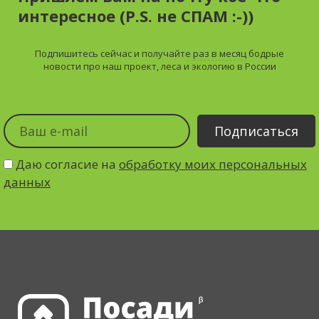
интересное (P.S. не СПАМ :-))
Подпишитесь сейчас и получайте
раз в месяц
бодрые
новости про наш проект, леса и экологию в России
Даю согласие на
обработку моих персональных
данных