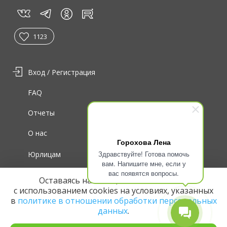
vk
tg
rt
in
1123
Вход / Регистрация
FAQ
Отчеты
О нас
Горохова Лена
Здравствуйте! Готова помочь
Юрлицам
вам. Напишите мне, если у
вас появятся вопросы.
Для волонтеров
Оставаясь на сайте, вы соглашаетесь
с использованием cookies на условиях, указанных
в
политике в отношении обработки персональных
данных
.