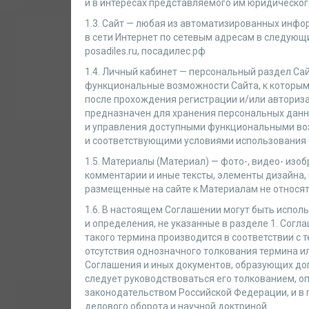
и в интересах представляемого им юридическог
1.3. Сайт — любая из автоматизированных инфо
в сети Интернет по сетевым адресам в следующ
posadiles.ru, посадилес.рф
1.4. Личный кабинет — персональный раздел Са
функциональные возможности Сайта, к которым
после прохождения регистрации и/или авториза
предназначен для хранения персональных данн
и управления доступными функциональными в
и соответствующими условиями использования 
1.5. Материалы (Материал) — фото-, видео- изоб
комментарии и иные тексты, элементы дизайна,
размещенные на сайте к Материалам не относят
1.6. В настоящем Соглашении могут быть испол
и определения, не указанные в разделе 1. Согл
такого термина производится в соответствии с 
отсутствия однозначного толкования термина ил
Соглашения и иных документов, образующих дог
следует руководствоваться его толкованием, о
законодательством Российской Федерации, и 
делового оборота и научной доктриной.