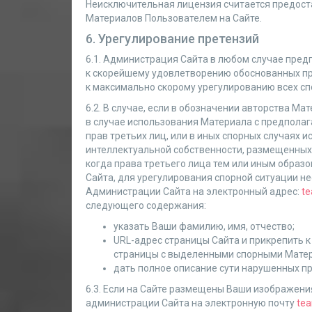
Неисключительная лицензия считается предос
Материалов Пользователем на Сайте.
6. Урегулирование претензий
6.1. Администрация Сайта в любом случае пре
к скорейшему удовлетворению обоснованных пре
к максимально скорому урегулированию всех сп
6.2. В случае, если в обозначении авторства Ма
в случае использования Материала с предпол
прав третьих лиц, или в иных спорных случаях 
интеллектуальной собственности, размещенных н
когда права третьего лица тем или иным образ
Сайта, для урегулирования спорной ситуации н
Администрации Сайта на электронный адрес:
te
следующего содержания:
указать Ваши фамилию, имя, отчество;
URL-адрес страницы Сайта и прикрепить к
страницы с выделенными спорными Мате
дать полное описание сути нарушенных пр
6.3. Если на Сайте размещены Ваши изображени
администрации Сайта на электронную почту
tea