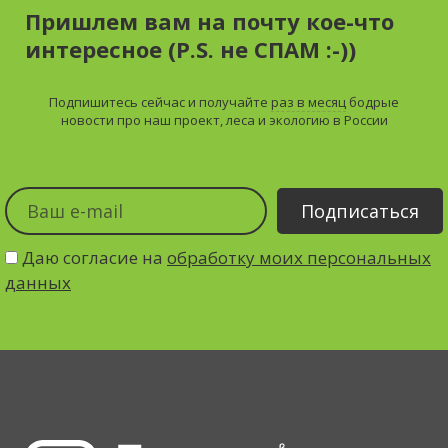
Пришлем вам на почту кое-что
интересное (P.S. не СПАМ :-))
Подпишитесь сейчас и получайте
раз в месяц
бодрые
новости про наш проект, леса и экологию в России
Даю согласие на
обработку моих персональных
данных