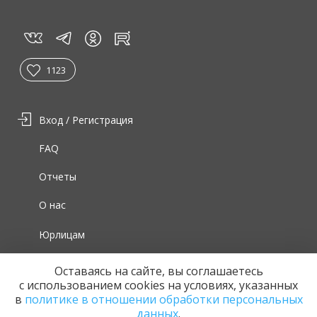
vk
tg
rt
in
1123
Вход / Регистрация
FAQ
Отчеты
О нас
Юрлицам
Для волонтеров
Оставаясь на сайте, вы соглашаетесь
с использованием cookies на условиях, указанных
в
политике в отношении обработки персональных
данных
.